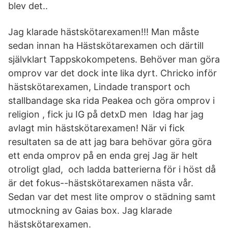
blev det..
Jag klarade hästskötarexamen!!! Man måste
sedan innan ha Hästskötarexamen och därtill
självklart Tappskokompetens. Behöver man göra
omprov var det dock inte lika dyrt. Chricko inför
hästskötarexamen, Lindade transport och
stallbandage ska rida Peakea och göra omprov i
religion , fick ju IG på detxD men Idag har jag
avlagt min hästskötarexamen! När vi fick
resultaten sa de att jag bara behövar göra göra
ett enda omprov på en enda grej Jag är helt
otroligt glad, och ladda batterierna för i höst då
är det fokus--hästskötarexamen nästa vår.
Sedan var det mest lite omprov o städning samt
utmockning av Gaias box. Jag klarade
hästskötarexamen.