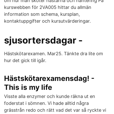
om hur man sköter hästarna och hantering På
kurswebben för 2VA005 hittar du allmän
information som schema, kursplan,
kontaktuppgifter och kursutvärderingar.
sjusortersdagar -
Hästskötarexamen. Mar25. Tänkte dra lite om
hur det gick till igår.
Hästskötarexamensdag! -
This is my life
Visste alla enzymer och kunde räkna ut en
foderstat i sömnen. Vi hade alltid några
grässtrån redo och rätt vad det var så ryckte vi