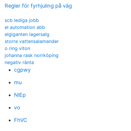
Regler för fyrhjuling på väg
scb lediga jobb
el automation abb
elgiganten lagersalg
storre vattensalamander
o ring viton
johanna rask norrköping
negativ ränta
cgpwy
mu
NlEp
vo
FhVC